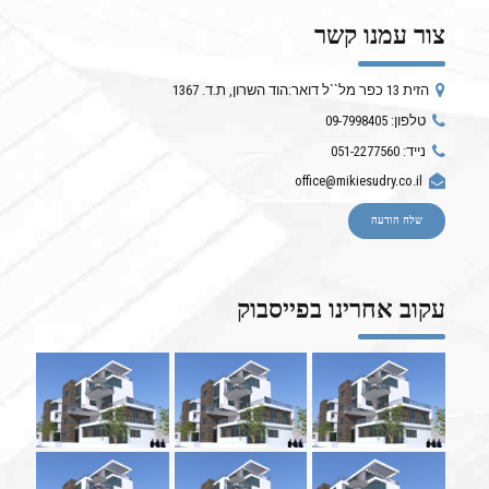
צור עמנו קשר
הזית 13 כפר מל``ל דואר:הוד השרון, ת.ד. 1367
טלפון: 09-7998405
נייד: 051-2277560
office@mikiesudry.co.il
שלח הודעה
עקוב אחרינו בפייסבוק