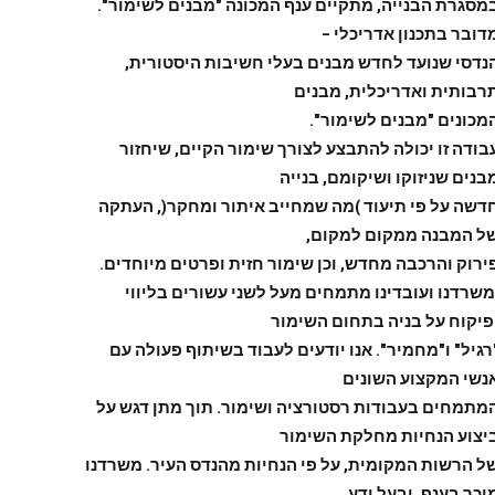
מסגרת הבנייה, מתקיים ענף המכונה "מבנים לשימור".
דובר בתכנון אדריכלי –
נדסי שנועד לחדש מבנים בעלי חשיבות היסטורית,
רבותית ואדריכלית, מבנים
מכונים "מבנים לשימור".
בודה זו יכולה להתבצע לצורך שימור הקיים, שיחזור
בנים שניזוקו ושיקומם, בנייה
דשה על פי תיעוד )מה שמחייב איתור ומחקר(, העתקה
ל המבנה ממקום למקום,
ירוק והרכבה מחדש, וכן שימור חזית ופרטים מיוחדים.
משרדנו ועובדינו מתמחים מעל לשני עשורים בליווי
פיקוח על בניה בתחום השימור
רגיל" ו"מחמיר". אנו יודעים לעבוד בשיתוף פעולה עם
נשי המקצוע השונים
מתמחים בעבודות רסטורציה ושימור. תוך מתן דגש על
יצוע הנחיות מחלקת השימור
ל הרשות המקומית, על פי הנחיות מהנדס העיר. משרדנו
וכר בענף, ובעל ידע