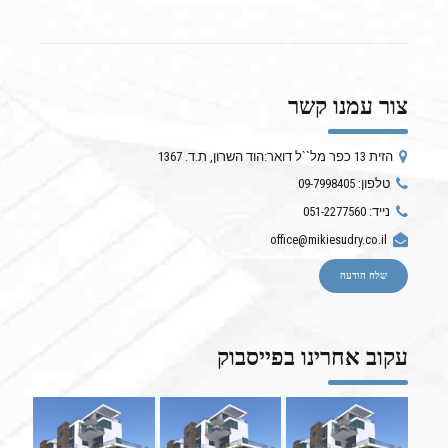
צור עמנו קשר
הזית 13 כפר מל``ל דואר:הוד השרון, ת.ד. 1367
טלפון: 09-7998405
נייד: 051-2277560
office@mikiesudry.co.il
שלח הודעה
עקוב אחרינו בפייסבוק